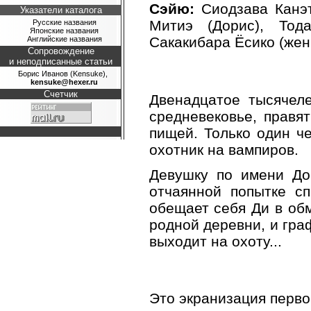
Сэйю:
Сиодзава Канэт
Указатели каталога
Митиэ (Дорис), Тод
Русские названия
Японские названия
Сакакибара Ёсико (жен
Английские названия
Сопровождение
и неподписанные статьи
Борис Иванов (Kensuke),
kensuke@hexer.ru
Счетчик
Двенадцатое тысячел
средневековье, правя
пищей. Только один че
охотник на вампиров.
Девушку по имени До
отчаянной попытке с
обещает себя Ди в обм
родной деревни, и гра
выходит на охоту...
Это экранизация перво