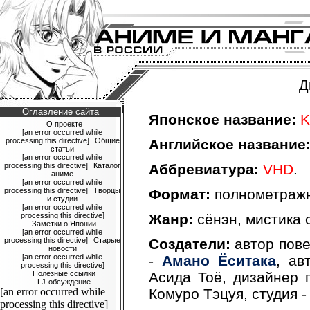
Д
Оглавление сайта
Японское название:
K
О проекте
[an error occurred while
processing this directive]
Общие
Английское название
статьи
[an error occurred while
processing this directive]
Каталог
Аббревиатура:
VHD
.
аниме
[an error occurred while
processing this directive]
Творцы
Формат:
полнометражн
и студии
[an error occurred while
processing this directive]
Жанр:
сёнэн, мистика 
Заметки о Японии
[an error occurred while
processing this directive]
Старые
Создатели:
автор пове
новости
[an error occurred while
-
Амано Ёситака
, ав
processing this directive]
Полезные ссылки
Асида Тоё, дизайнер 
LJ-обсуждение
[an error occurred while
Комуро Тэцуя, студия - 
processing this directive]