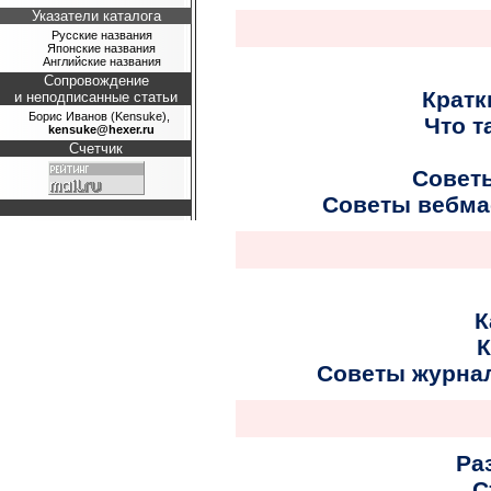
Указатели каталога
Русские названия
Японские названия
Английские названия
Сопровождение
Кратк
и неподписанные статьи
Борис Иванов (Kensuke),
Что т
kensuke@hexer.ru
Счетчик
Совет
Советы вебмас
К
К
Советы журнал
Ра
С