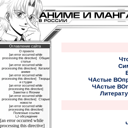
Оглавление сайта
О проекте
[an error occurred while
Чт
processing this directive]
Общие
статьи
Си
[an error occurred while
processing this directive]
Каталог
аниме
[an error occurred while
ЧАстые ВОпр
processing this directive]
Творцы
и студии
ЧАстые ВОп
[an error occurred while
processing this directive]
Литерату
Заметки о Японии
[an error occurred while
processing this directive]
Старые
новости
[an error occurred while
processing this directive]
Полезные ссылки
LJ-обсуждение
[an error occurred while
processing this directive]