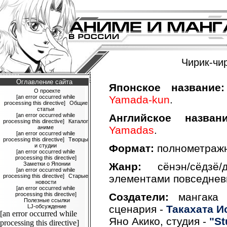
Чирик-чи
Оглавление сайта
Японское название:
О проекте
[an error occurred while
Yamada-kun
.
processing this directive]
Общие
статьи
[an error occurred while
Английское названи
processing this directive]
Каталог
аниме
Yamadas
.
[an error occurred while
processing this directive]
Творцы
и студии
Формат:
полнометражн
[an error occurred while
processing this directive]
Заметки о Японии
Жанр:
сёнэн/сёдзё/
[an error occurred while
processing this directive]
Старые
элементами повседнев
новости
[an error occurred while
processing this directive]
Создатели:
мангака 
Полезные ссылки
LJ-обсуждение
сценария -
Такахата И
[an error occurred while
Яно Акико, студия -
"St
processing this directive]