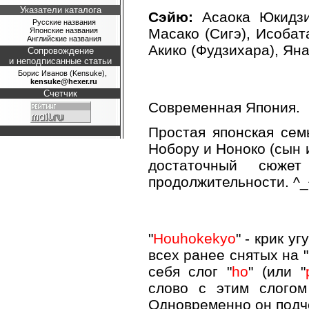
Указатели каталога
Сэйю:
Асаока Юкидзи 
Русские названия
Масако (Сигэ), Исобат
Японские названия
Английские названия
Акико (Фудзихара), Яна
Сопровождение
и неподписанные статьи
Борис Иванов (Kensuke),
kensuke@hexer.ru
Счетчик
Современная Япония.
Простая японская сем
Нобору и Ноноко (сын и
достаточный сюж
продолжительности. ^_
"
Houhokekyo
" - крик у
всех ранее снятых на "
себя слог "
ho
" (или "
слово с этим слогом
Одновременно он подче